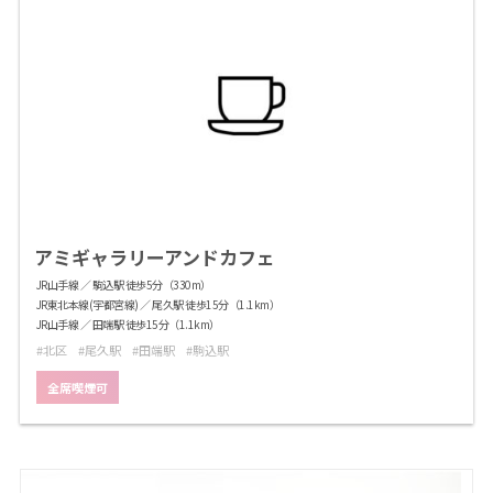
アミギャラリーアンドカフェ
JR山手線 ／ 駒込駅 徒歩5分（330m）
JR東北本線(宇都宮線) ／ 尾久駅 徒歩15分（1.1km）
JR山手線 ／ 田端駅 徒歩15分（1.1km）
北区
尾久駅
田端駅
駒込駅
全席喫煙可