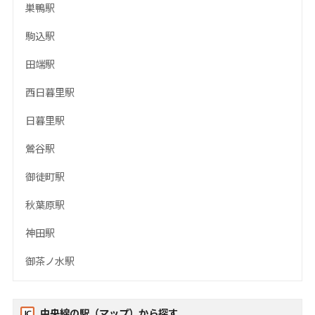
巣鴨駅
駒込駅
田端駅
西日暮里駅
日暮里駅
鶯谷駅
御徒町駅
秋葉原駅
神田駅
御茶ノ水駅
中央線の駅（マップ）から探す