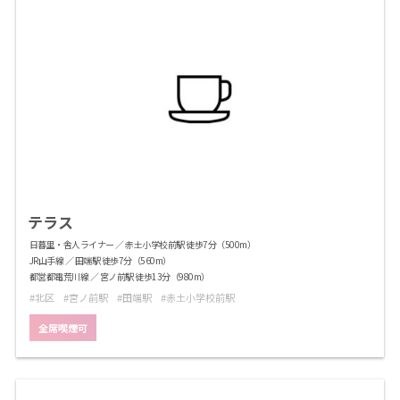
テラス
日暮里・舎人ライナー ／ 赤土小学校前駅 徒歩7分（500m）
JR山手線 ／ 田端駅 徒歩7分（560m）
都営都電荒川線 ／ 宮ノ前駅 徒歩13分（980m）
北区
宮ノ前駅
田端駅
赤土小学校前駅
全席喫煙可