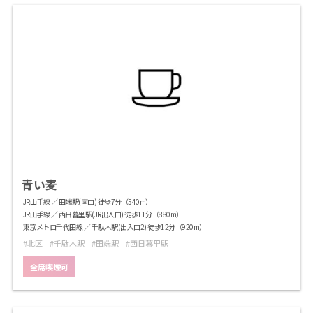
青い麦
JR山手線 ／ 田端駅(南口) 徒歩7分（540m）
JR山手線 ／ 西日暮里駅(JR出入口) 徒歩11分（880m）
東京メトロ千代田線 ／ 千駄木駅(出入口2) 徒歩12分（920m）
北区
千駄木駅
田端駅
西日暮里駅
全席喫煙可