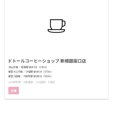
ドトールコーヒーショップ 新橋銀座口店
JR山手線 ／ 新橋駅 徒歩3分（220m）
都営大江戸線 ／ 汐留駅 徒歩5分（370m）
都営三田線 ／ 内幸町駅 徒歩8分（620m）
内幸町駅
新橋駅
汐留駅
港区
分煙