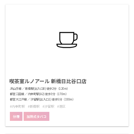
喫茶室ルノアール 新橋日比谷口店
JR山手線 ／ 新橋駅(出入口8) 徒歩2分（120m）
都営三田線 ／ 内幸町駅(A2) 徒歩3分（170m）
都営大江戸線 ／ 汐留駅(出入口1) 徒歩5分（330m）
内幸町駅
新橋駅
汐留駅
港区
分煙
加熱式タバコ