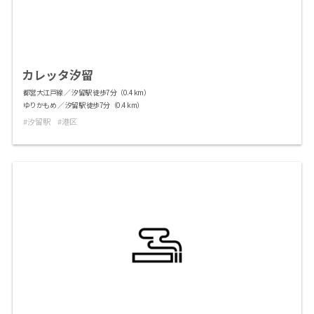
カレッタ汐留
都営大江戸線 ／ 汐留駅 徒歩7分（0.4 km）
ゆりかもめ ／ 汐留駅 徒歩7分（0.4 km）
汐留駅
港区