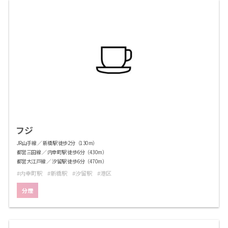
フジ
JR山手線 ／ 新橋駅 徒歩2分（130m）
都営三田線 ／ 内幸町駅 徒歩6分（430m）
都営大江戸線 ／ 汐留駅 徒歩6分（470m）
内幸町駅
新橋駅
汐留駅
港区
分煙