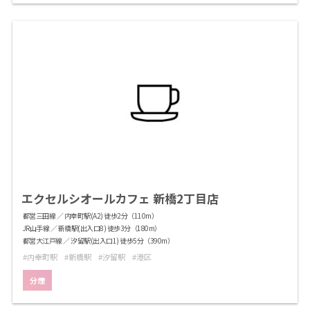
エクセルシオールカフェ 新橋2丁目店
都営三田線 ／ 内幸町駅(A2) 徒歩2分（110m）
JR山手線 ／ 新橋駅(出入口8) 徒歩3分（180m）
都営大江戸線 ／ 汐留駅(出入口1) 徒歩5分（390m）
内幸町駅
新橋駅
汐留駅
港区
分煙