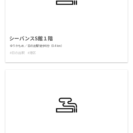
シーバンスS館１階
ゆりかもめ ／ 日の出駅 徒歩6分（0.4 km）
日の出駅
港区