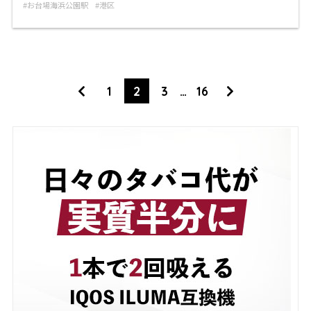
お台場海浜公園駅
港区
1
2
3
…
16